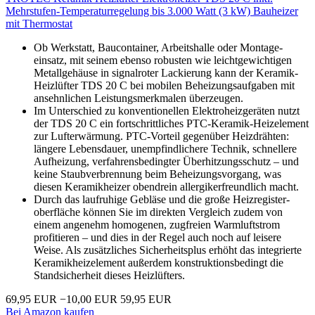
Mehrstufen-Temperaturregelung bis 3.000 Watt (3 kW) Bauheizer
mit Thermostat
Ob Werkstatt, Baucontainer, Arbeitshalle oder Montage­
einsatz, mit seinem ebenso robusten wie leichtgewichtigen
Metallgehäuse in signalroter Lackierung kann der Keramik-
Heizlüfter TDS 20 C bei mobilen Beheizungsaufgaben mit
ansehnlichen Leistungsmerkmalen überzeugen.
Im Unterschied zu konventionellen Elektroheizgeräten nutzt
der TDS 20 C ein fortschrittliches PTC-Keramik-Heizelement
zur Lufterwärmung. PTC-Vorteil gegenüber Heizdrähten:
längere Lebensdauer, unempfindlichere Technik, schnellere
Aufheizung, verfahrensbedingter Überhitzungs­schutz – und
keine Staubverbrennung beim Beheizungs­vorgang, was
diesen Keramikheizer obendrein allergiker­freundlich macht.
Durch das laufruhige Gebläse und die große Heizregister­
oberfläche können Sie im direkten Vergleich zudem von
einem angenehm homogenen, zugfreien Warmluftstrom
profitieren – und dies in der Regel auch noch auf leisere
Weise. Als zusätzliches Sicherheitsplus erhöht das integrierte
Keramikheizelement außerdem konstruktionsbedingt die
Standsicherheit dieses Heizlüfters.
69,95 EUR
−10,00 EUR
59,95 EUR
Bei Amazon kaufen