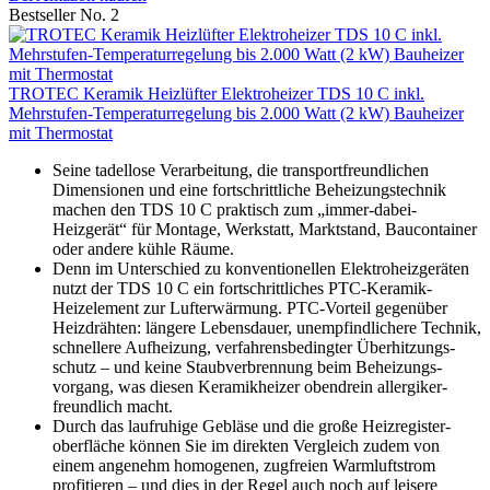
Bestseller No. 2
TROTEC Keramik Heizlüfter Elektroheizer TDS 10 C inkl.
Mehrstufen-Temperaturregelung bis 2.000 Watt (2 kW) Bauheizer
mit Thermostat
Seine tadellose Verarbeitung, die transportfreundlichen
Dimensionen und eine fortschrittliche Beheizungstechnik
machen den TDS 10 C praktisch zum „immer-dabei-
Heizgerät“ für Montage, Werkstatt, Marktstand, Baucontainer
oder andere kühle Räume.
Denn im Unterschied zu konventionellen Elektroheizgeräten
nutzt der TDS 10 C ein fortschrittliches PTC-Keramik-
Heizelement zur Lufterwärmung. PTC-Vorteil gegenüber
Heizdrähten: längere Lebensdauer, unempfindlichere Technik,
schnellere Aufheizung, verfahrensbedingter Überhitzungs­
schutz – und keine Staubverbrennung beim Beheizungs­
vorgang, was diesen Keramikheizer obendrein allergiker­
freundlich macht.
Durch das laufruhige Gebläse und die große Heizregister­
oberfläche können Sie im direkten Vergleich zudem von
einem angenehm homogenen, zugfreien Warmluftstrom
profitieren – und dies in der Regel auch noch auf leisere