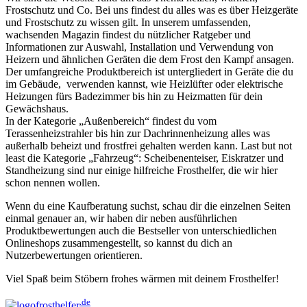
Frostschutz und Co. Bei uns findest du alles was es über Heizgeräte
und Frostschutz zu wissen gilt. In unserem umfassenden,
wachsenden Magazin findest du nützlicher Ratgeber und
Informationen zur Auswahl, Installation und Verwendung von
Heizern und ähnlichen Geräten die dem Frost den Kampf ansagen.
Der umfangreiche Produktbereich ist untergliedert in Geräte die du
im Gebäude, verwenden kannst, wie Heizlüfter oder elektrische
Heizungen fürs Badezimmer bis hin zu Heizmatten für dein
Gewächshaus.
In der Kategorie „Außenbereich“ findest du vom
Terassenheizstrahler bis hin zur Dachrinnenheizung alles was
außerhalb beheizt und frostfrei gehalten werden kann. Last but not
least die Kategorie „Fahrzeug“: Scheibenenteiser, Eiskratzer und
Standheizung sind nur einige hilfreiche Frosthelfer, die wir hier
schon nennen wollen.
Wenn du eine Kaufberatung suchst, schau dir die einzelnen Seiten
einmal genauer an, wir haben dir neben ausführlichen
Produktbewertungen auch die Bestseller von unterschiedlichen
Onlineshops zusammengestellt, so kannst du dich an
Nutzerbewertungen orientieren.
Viel Spaß beim Stöbern frohes wärmen mit deinem Frosthelfer!
.de
frost
helfer